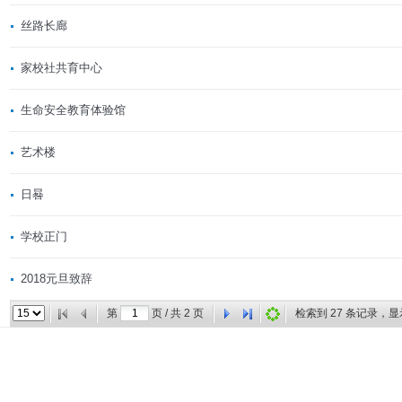
丝路长廊
家校社共育中心
生命安全教育体验馆
艺术楼
日晷
学校正门
2018元旦致辞
第
页 / 共
2
页
检索到
27
条记录，显